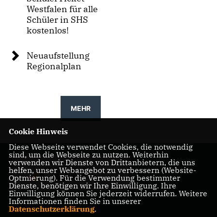
Westfalen für alle
Schüler in SHS
kostenlos!
Neuaufstellung
Regionalplan
MEHR
Cookie Hinweis
Diese Webseite verwendet Cookies, die notwendig
sind, um die Webseite zu nutzen. Weiterhin
CDU Schloß Holte-
verwenden wir Dienste von Drittanbietern, die uns
helfen, unser Webangebot zu verbessern (Website-
Stukenbrock
Optmierung). Für die Verwendung bestimmter
Dienste, benötigen wir Ihre Einwilligung. Ihre
Einwilligung können Sie jederzeit widerrufen. Weitere
Informationen finden Sie in unserer
Datenschutzerklärung
.