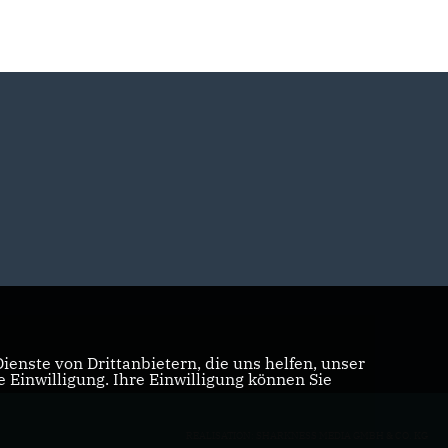
enste von Drittanbietern, die uns helfen, unser
Einwilligung. Ihre Einwilligung können Sie
REALISATION: SHARKNESS MEDIA GMBH & CO. KG