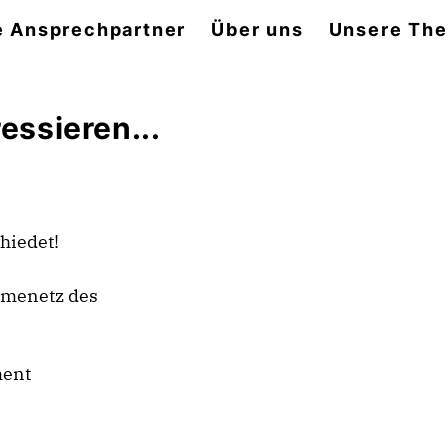
e Ansprechpartner
Über uns
Unsere Th
essieren...
hiedet!
rmenetz des
ment