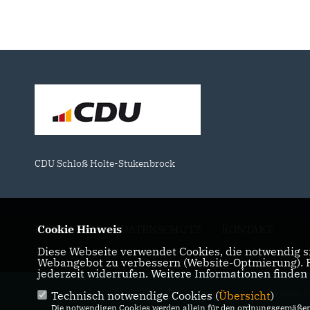
CDU Schloß Holte-Stukenbrock
IMPRESSUM
Cookie Hinweis
DATENSCHUTZ
KONTAKT
Diese Webseite verwendet Cookies, die notwendig si
Webangebot zu verbessern (Website-Optmierung). Fü
jederzeit widerrufen. Weitere Informationen finden
@2026 CDU Schloß Holte-S
Technisch notwendige Cookies (
Übersicht
)
Die notwendigen Cookies werden allein für den ordnungsgemäßen 
Alle Rechte 