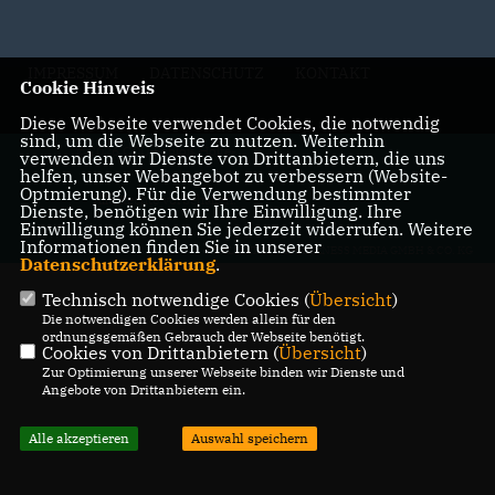
IMPRESSUM
DATENSCHUTZ
KONTAKT
Cookie Hinweis
Diese Webseite verwendet Cookies, die notwendig
sind, um die Webseite zu nutzen. Weiterhin
@2026 CDU Schloß Holte-
verwenden wir Dienste von Drittanbietern, die uns
helfen, unser Webangebot zu verbessern (Website-
Stukenbrock
Optmierung). Für die Verwendung bestimmter
Alle Rechte vorbehalten.
Dienste, benötigen wir Ihre Einwilligung. Ihre
Einwilligung können Sie jederzeit widerrufen. Weitere
Informationen finden Sie in unserer
REALISATION: SHARKNESS MEDIA GMBH & CO. KG
Datenschutzerklärung
.
Technisch notwendige Cookies (
Übersicht
)
Die notwendigen Cookies werden allein für den
ordnungsgemäßen Gebrauch der Webseite benötigt.
Cookies von Drittanbietern (
Übersicht
)
Zur Optimierung unserer Webseite binden wir Dienste und
Angebote von Drittanbietern ein.
Alle akzeptieren
Auswahl speichern