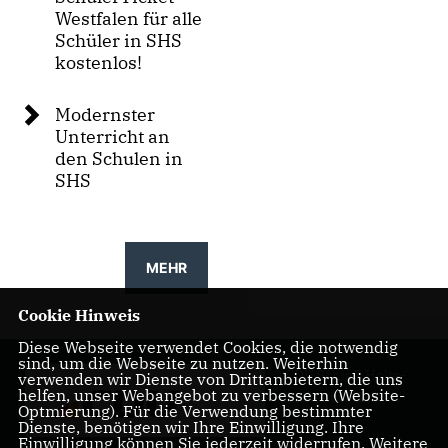
Westfalen für alle
Schüler in SHS
kostenlos!
Modernster
Unterricht an
den Schulen in
SHS
MEHR
Cookie Hinweis
Diese Webseite verwendet Cookies, die notwendig
sind, um die Webseite zu nutzen. Weiterhin
CDU Schloß Holte-
verwenden wir Dienste von Drittanbietern, die uns
helfen, unser Webangebot zu verbessern (Website-
Stukenbrock
Optmierung). Für die Verwendung bestimmter
Dienste, benötigen wir Ihre Einwilligung. Ihre
Einwilligung können Sie jederzeit widerrufen. Weitere