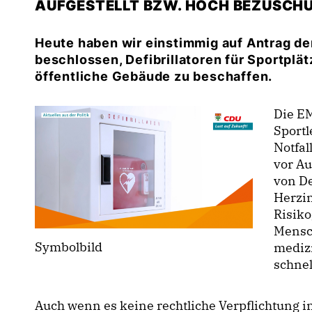
AUFGESTELLT BZW. HOCH BEZUSCHU
Heute haben wir einstimmig auf Antrag d
beschlossen, Defibrillatoren für Sportplä
öffentliche Gebäude zu beschaffen.
Die EM
Sportl
Notfal
vor Au
von De
Herzin
Risiko
Mensc
Symbolbild
mediz
schnel
Auch wenn es keine rechtliche Verpflichtung i