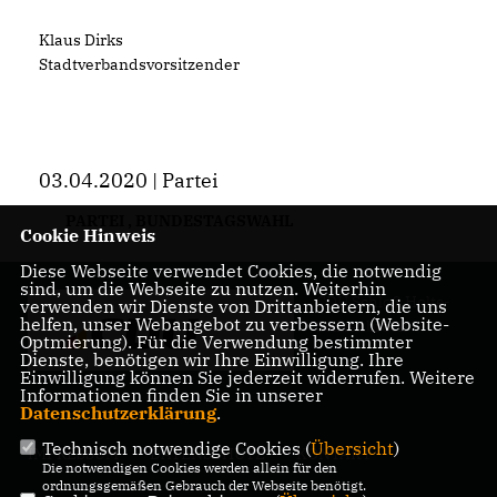
Klaus Dirks
Stadtverbandsvorsitzender
03.04.2020 | Partei
PARTEI
,
BUNDESTAGSWAHL
Cookie Hinweis
Diese Webseite verwendet Cookies, die notwendig
sind, um die Webseite zu nutzen. Weiterhin
CDU Schloß Holte-
verwenden wir Dienste von Drittanbietern, die uns
helfen, unser Webangebot zu verbessern (Website-
Stukenbrock
Optmierung). Für die Verwendung bestimmter
Dienste, benötigen wir Ihre Einwilligung. Ihre
Einwilligung können Sie jederzeit widerrufen. Weitere
Informationen finden Sie in unserer
Datenschutzerklärung
.
Technisch notwendige Cookies (
Übersicht
)
IMPRESSUM
DATENSCHUTZ
KONTAKT
Die notwendigen Cookies werden allein für den
ordnungsgemäßen Gebrauch der Webseite benötigt.