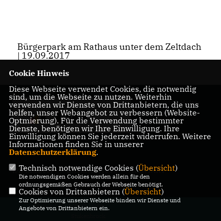
Bürgerpark am Rathaus unter dem Zeltdach
| 19.09.2017
Cookie Hinweis
Diese Webseite verwendet Cookies, die notwendig
sind, um die Webseite zu nutzen. Weiterhin
CDU Schloß Holte-
verwenden wir Dienste von Drittanbietern, die uns
helfen, unser Webangebot zu verbessern (Website-
Stukenbrock
Optmierung). Für die Verwendung bestimmter
Dienste, benötigen wir Ihre Einwilligung. Ihre
Einwilligung können Sie jederzeit widerrufen. Weitere
Informationen finden Sie in unserer
Datenschutzerklärung
.
Technisch notwendige Cookies (
Übersicht
)
IMPRESSUM
DATENSCHUTZ
KONTAKT
Die notwendigen Cookies werden allein für den
ordnungsgemäßen Gebrauch der Webseite benötigt.
Cookies von Drittanbietern (
Übersicht
)
Zur Optimierung unserer Webseite binden wir Dienste und
@2026 CDU Schloß Holte-
Angebote von Drittanbietern ein.
Stukenbrock